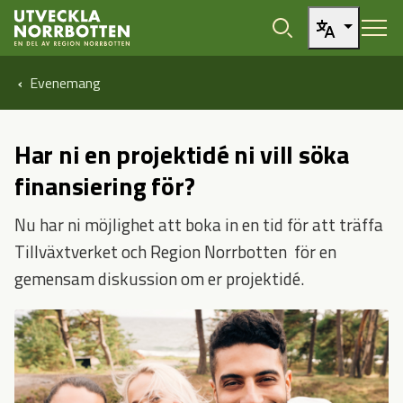
Öppna sidans huvudnavigering
Hoppa till sidans innehåll
Evenemang
Har ni en projektidé ni vill söka
finansiering för?
Nu har ni möjlighet att boka in en tid för att träffa
Tillväxtverket och Region Norrbotten för en
gemensam diskussion om er projektidé.