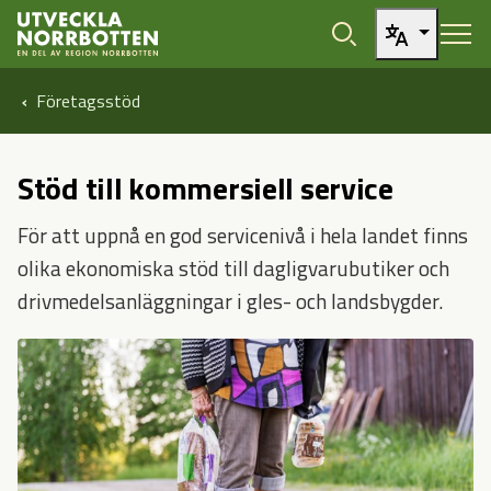
Öppna sidans huvudnavigering
Hoppa till sidans innehåll
Hoppa direkt till artikel
Företagsstöd
Stöd till kommersiell service
För att uppnå en god servicenivå i hela landet finns
olika ekonomiska stöd till dagligvarubutiker och
drivmedelsanläggningar i gles- och landsbygder.