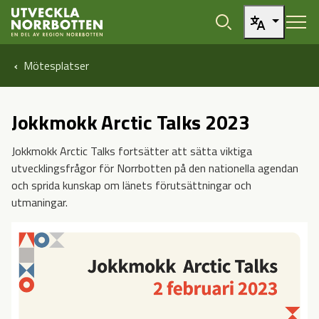
Öppna sidans huvudnavigering
Hoppa till sidans innehåll
Hoppa direkt till artikel
Mötesplatser
Jokkmokk Arctic Talks 2023
Jokkmokk Arctic Talks fortsätter att sätta viktiga
utvecklingsfrågor för Norrbotten på den nationella agendan
och sprida kunskap om länets förutsättningar och
utmaningar.