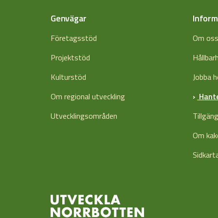
Genvägar
Inform
Företagsstöd
Om os
Projektstöd
Hållbar
Kulturstöd
Jobba h
Om regional utveckling
Hante
Utvecklingsområden
Tillgän
Om kak
Sidkart