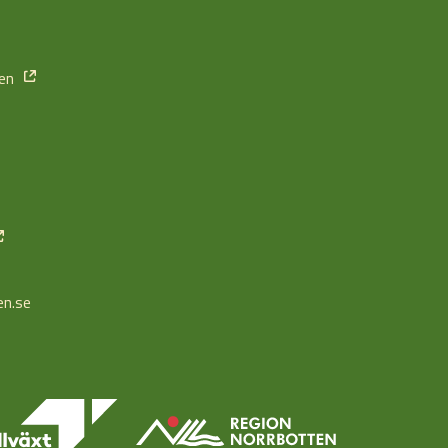
ten
en.se