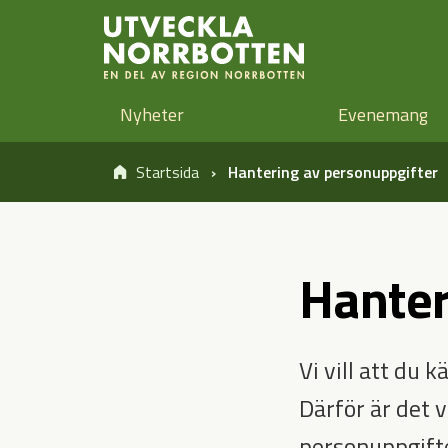
Öppna sidans huvudnavigering
Hoppa till sidans innehåll
Hoppa direkt till artikel
Nyheter
Evenemang
Startsida
Hantering av personuppgifter
Hanter
Vi vill att du 
Därför är det v
personuppgifte