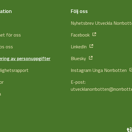
ation
Följ oss
s
Nyhetsbrev Utveckla Norrbot
het för oss
Facebook
os oss
LinkedIn
ring av personuppgifter
Bluesky
glighetsrapport
Instagram Unga Norrbotten
or
E-post:
utvecklanorrbotten@norrbott
a