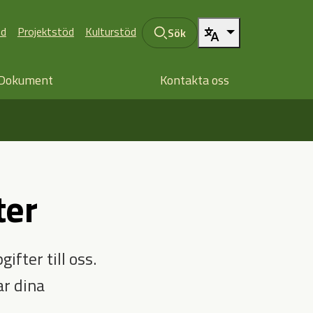
öd
Projektstöd
Kulturstöd
Sök
Dokument
Kontakta oss
ter
ifter till oss.
ar dina