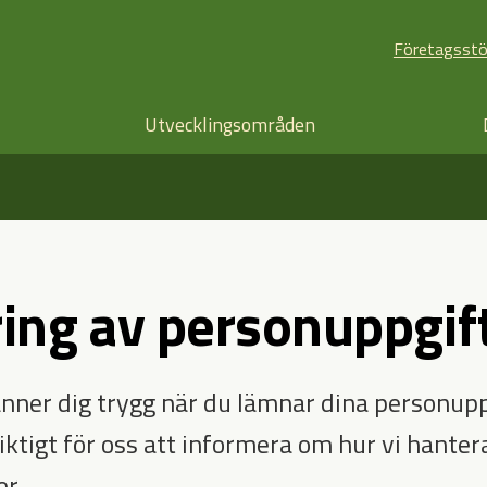
Företagsst
Utvecklingsområden
ing av personuppgif
känner dig trygg när du lämnar dina personuppg
iktigt för oss att informera om hur vi hanter
r.