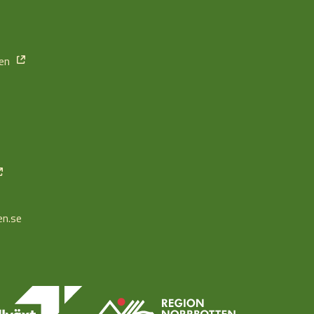
ten
en.se