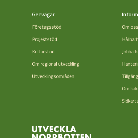
Genvägar
Inform
Företagsstöd
Om os
Projektstöd
Hållbar
Kulturstöd
Jobba h
Om regional utveckling
Hanteri
Utvecklingsområden
Tillgän
Om kak
Sidkart