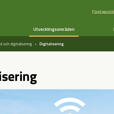
Företagsst
Utvecklingsområden
 och digitalisering
Digitalisering
isering