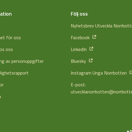
ation
Följ oss
s
Nyhetsbrev Utveckla Norrbot
het för oss
Facebook
os oss
LinkedIn
ng av personuppgifter
Bluesky
glighetsrapport
Instagram Unga Norrbotten
or
E-post:
utvecklanorrbotten@norrbott
a