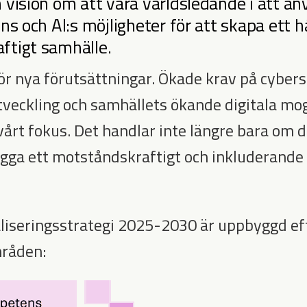
n vision om att vara världsledande i att a
ens och AI:s möjligheter för att skapa ett h
ftigt samhälle.
nför nya förutsättningar. Ökade krav på cyber
veckling och samhällets ökande digitala mo
vårt fokus. Det handlar inte längre bara om d
gga ett motståndskraftigt och inkluderande 
aliseringsstrategi 2025-2030 är uppbyggd ef
mråden: