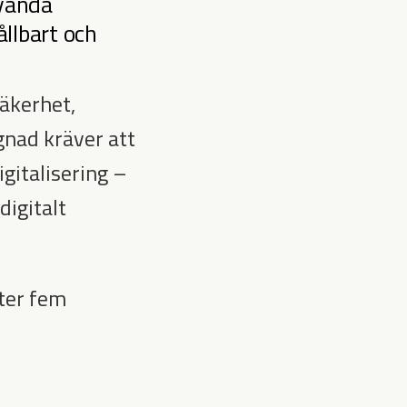
nvända
ållbart och
säkerhet,
gnad kräver att
igitalisering –
digitalt
ter fem