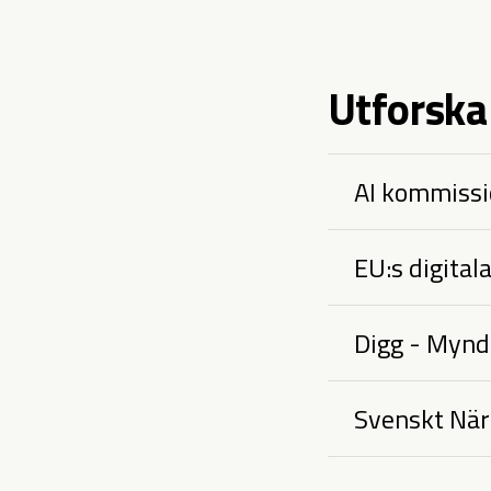
Utforska
AI kommissi
EU:s digita
Digg - Myndi
Svenskt Näri