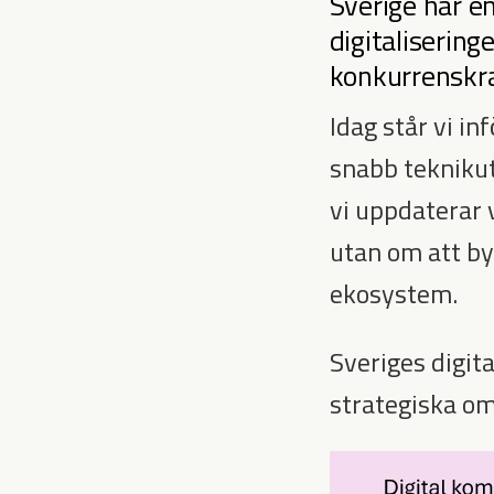
Sverige har e
digitalisering
konkurrenskra
Idag står vi i
snabb teknikut
vi uppdaterar 
utan om att by
ekosystem.
Sveriges digit
strategiska o