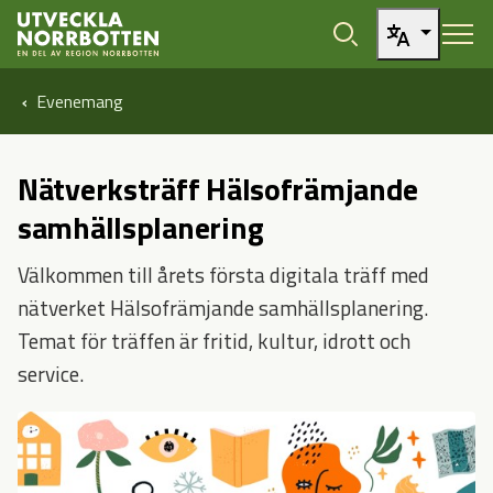
Öppna sidans huvudnavigering
Hoppa till sidans innehåll
Evenemang
Nätverksträff Hälsofrämjande
samhällsplanering
Välkommen till årets första digitala träff med
nätverket Hälsofrämjande samhällsplanering.
Temat för träffen är fritid, kultur, idrott och
service.