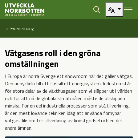
Öppna sidans huvudnavigering
Hoppa till sidans innehåll
Evenemang
Vätgasens roll i den gröna
omställningen
I Europa är norra Sverige ett showroom när det gäller vätgas.
Den är nyckeln till ett fossilfritt energisystem. Industrin står
för stora delar av de växthusgaser som vi släpper ut i världen
och för att nå de globala klimatmålen måste de utsläppen
minska. För en del industriella processer som ståltillverkning,
är den mest lovande tekniken idag att använda förnybar
vätgas, liksom för tillverkning av konstgödsel och en del
andra ämnen.