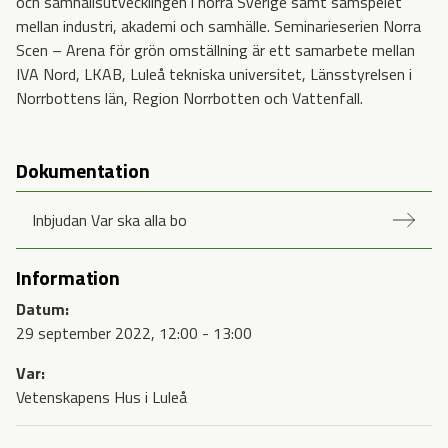
och samhällsutvecklingen i norra Sverige samt samspelet
mellan industri, akademi och samhälle. Seminarieserien Norra
Scen – Arena för grön omställning är ett samarbete mellan
IVA Nord, LKAB, Luleå tekniska universitet, Länsstyrelsen i
Norrbottens län, Region Norrbotten och Vattenfall.
Medverkande
Dokumentation
Inbjudan Var ska alla bo
Information
Datum:
29 september 2022, 12:00 - 13:00
Var:
Vetenskapens Hus i Luleå