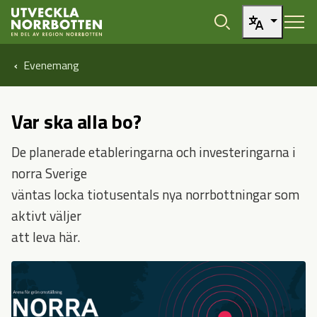
Öppna sidans huvudnavigering
Hoppa till sidans innehåll
Evenemang
Var ska alla bo?
De planerade etableringarna och investeringarna i
norra Sverige
väntas locka tiotusentals nya norrbottningar som
aktivt väljer
att leva här.