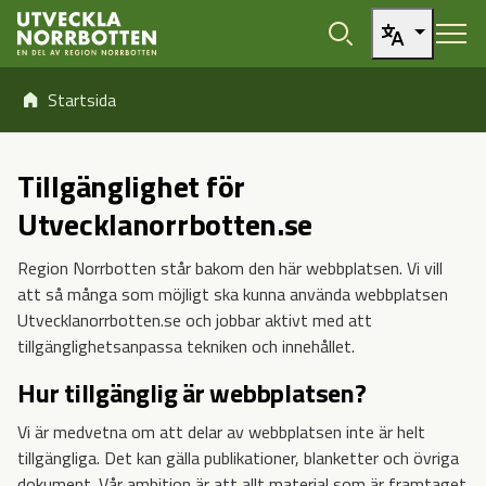
Öppna sidans huvudnavigering
Hoppa till sidans innehåll
Hoppa direkt till artikel
Startsida
Tillgänglighet för
Utvecklanorrbotten.se
Region Norrbotten står bakom den här webbplatsen. Vi vill
att så många som möjligt ska kunna använda webbplatsen
Utvecklanorrbotten.se och jobbar aktivt med att
tillgänglighetsanpassa tekniken och innehållet.
Hur tillgänglig är webbplatsen?
Vi är medvetna om att delar av webbplatsen inte är helt
tillgängliga. Det kan gälla publikationer, blanketter och övriga
dokument. Vår ambition är att allt material som är framtaget