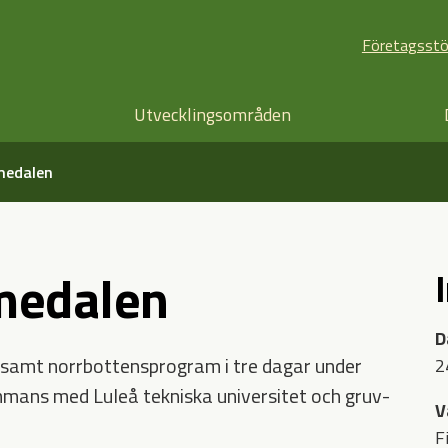
Företagsst
Utvecklingsområden
lmedalen
lmedalen
D
amt norrbottensprogram i tre dagar under
2
ammans med Luleå tekniska universitet och gruv-
V
F