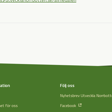
ation
Följ oss
s
Nyhetsbrev Utveckla Norrbot
het för oss
Facebook