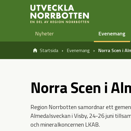
Öppna sidans huvudnavigering
Hoppa till sidans innehåll
Nyheter
Evenemang
Startsida
Evenemang
Norra Scen i A
Norra Scen i A
Region Norrbotten samordnar ett gemens
Almedalsveckan i Visby, 24-26 juni tills
och mineralkoncernen LKAB.