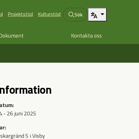
öd
Projektstöd
Kulturstöd
Sök
Dokument
Kontakta oss
Information
atum:
4 - 26 juni 2025
ar:
iskargränd 5 i Visby