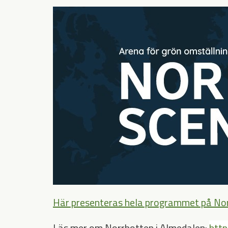
Här presenteras hela programmet på No
Läs mer om Norrbotten i Almedalen:
http