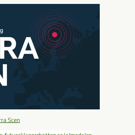
rra Scen
s://utvecklanorrbotten.se/almedalen