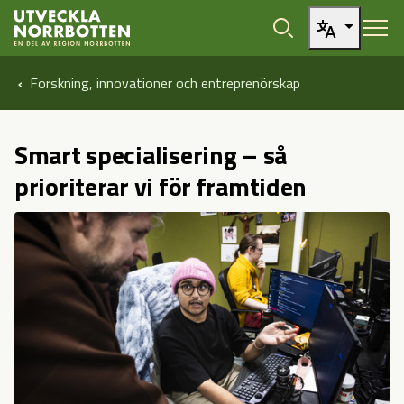
Öppna sidans huvudnavigering
Hoppa till sidans innehåll
Hoppa direkt till artikel
Forskning, innovationer och entreprenörskap
Smart specialisering – så
prioriterar vi för framtiden