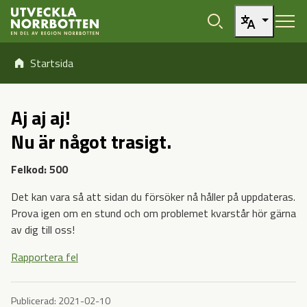
Öppna sidans huvudnavigering
Hoppa till sidans innehåll
Hoppa direkt till artikel
Startsida
Aj aj aj!
Nu är något trasigt.
Felkod: 500
Det kan vara så att sidan du försöker nå håller på uppdateras.
Prova igen om en stund och om problemet kvarstår hör gärna
av dig till oss!
Rapportera fel
Publicerad:
2021-02-10