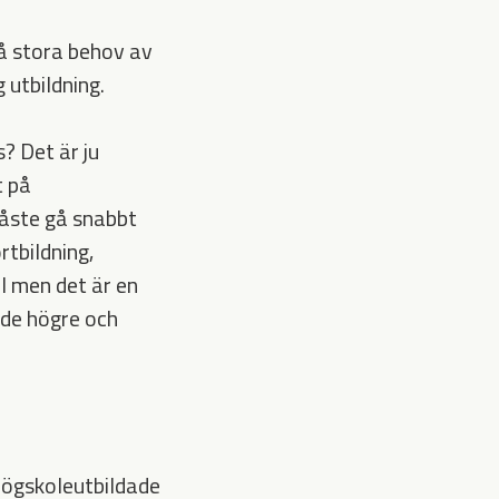
så stora behov av
 utbildning.
? Det är ju
t på
måste gå snabbt
rtbildning,
 men det är en
de högre och
 högskoleutbildade