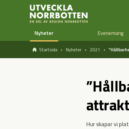
Öppna sidans huvudnavigering
Hoppa till sidans innehåll
Nyheter
Evenemang
Startsida
Nyheter
2021
”Hållbarh
”Hållb
attrak
Hur skapar vi pla