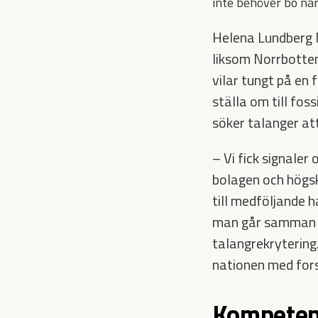
inte behöver bo när
Helena Lundberg N
liksom Norrbotten
vilar tungt på en 
ställa om till fos
söker talanger att
– Vi fick signaler
bolagen och högsk
till medföljande h
man går samman är
talangrekrytering
nationen med fors
Kompeten