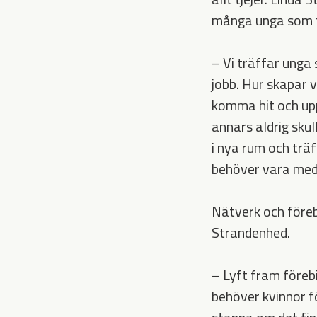
många unga som f
– Vi träffar unga s
jobb. Hur skapar 
komma hit och up
annars aldrig sku
i nya rum och trä
behöver vara med
Nätverk och förebi
Strandenhed.
– Lyft fram förebi
behöver kvinnor fö