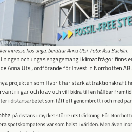
ker intresse hos unga, berättar Anna Utsi. Foto: Åsa Bäcklin.
llningen och ungas engagemang i klimatfrågor finns en
e Anna Utsi, ordförande för Invest in Norrbotten AB.
e nya projekten som Hybrit har stark attraktionskraft 
rväntningar och krav oc
h vill bidra till en hållbar framti
ter i distansarbetet som fått ett genombrott i och med pa
jobba
på
distans i mycket större utsträckning. För Norrbott
era spetskompetens var som helst i världen. Men även inom