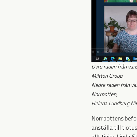
Övre raden från vän
Miltton Group.
Nedre raden från vä
Norrbotten,
Helena Lundberg Nils
Norrbottens befol
anställa till tio
allt tjejer. Lind