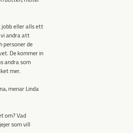
jobb eller alls ett
 vi andra att
h personer de
ivet. De kommer in
ns andra som
ket mer.
anna, menar Linda
vet om? Vad
ejer som vill