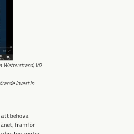
ia Wetterstrand, VD
örande Invest in
 att behöva
länet, framför
orrbotten, möter