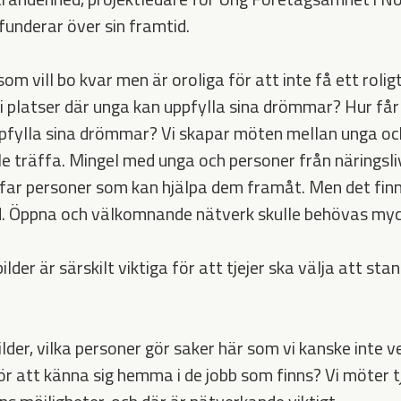
underar över sin framtid.
om vill bo kvar men är oroliga för att inte få ett roligt 
vi platser där unga kan uppfylla sina drömmar? Hur får
pfylla sina drömmar? Vi skapar möten mellan unga oc
lle träffa. Mingel med unga och personer från näringsl
ffar personer som kan hjälpa dem framåt. Men det fin
. Öppna och välkomnande nätverk skulle behövas myc
lder är särskilt viktiga för att tjejer ska välja att st
lder, vilka personer gör saker här som vi kanske inte 
r att känna sig hemma i de jobb som finns? Vi möter tj