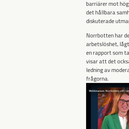
barriärer mot hög
det hållbara samh
diskuterade utman
Norrbotten har de
arbetslöshet, lågt
en rapport som ta
visar att det ocks
ledning av modera
frågorna.