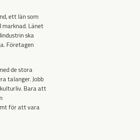
nd, ett län som
al marknad. Länet
lindustrin ska
åga. Företagen
t med de stora
ra talanger. Jobb
kulturliv. Bara att
m
mt för att vara