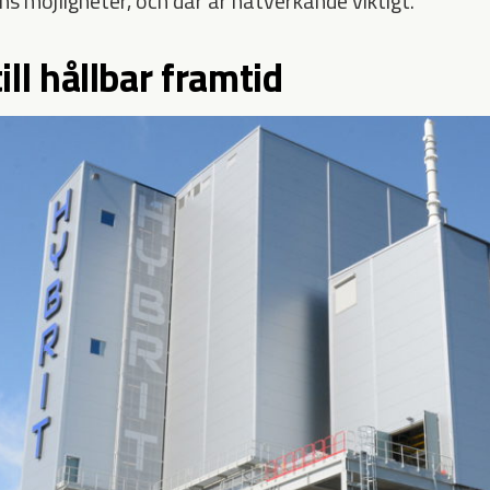
s möjligheter, och där är nätverkande viktigt.
till hållbar framtid