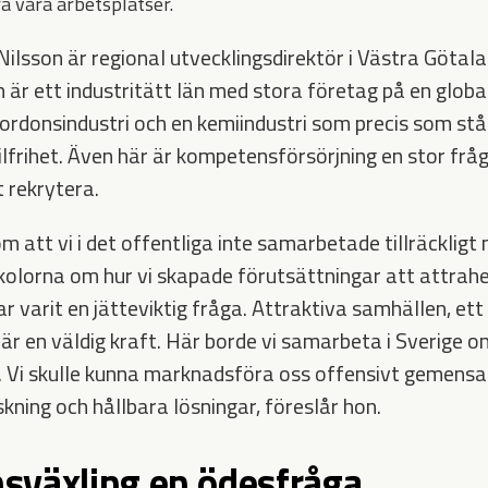
a våra arbetsplatser.
ilsson är regional utvecklingsdirektör i Västra Götala
 är ett industritätt län med stora företag på en glob
fordonsindustri och en kemiindustri som precis som stå
silfrihet. Även här är kompetensförsörjning en stor fr
 rekrytera.
 om att vi i det offentliga inte samarbetade tillräcklig
olorna om hur vi skapade förutsättningar att attrahe
ar varit en jätteviktig fråga. Attraktiva samhällen, ett 
 en väldig kraft. Här borde vi samarbeta i Sverige o
. Vi skulle kunna marknadsföra oss offensivt gemensa
kning och hållbara lösningar, föreslår hon.
sväxling en ödesfråga