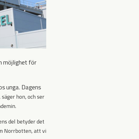
 möjlighet för
hos unga. Dagens
d, säger hon, och ser
ndemin.
ens del betyder det
 Norrbotten, att vi