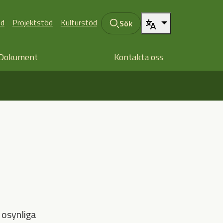
öd
Projektstöd
Kulturstöd
Sök
Dokument
Kontakta oss
 osynliga