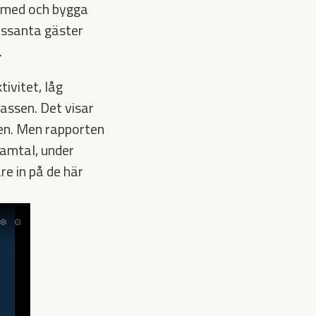
a med och bygga
essanta gäster
.
ivitet, låg
assen. Det visar
en. Men rapporten
samtal, under
e in på de här