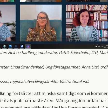
ster: Helena Karlberg, moderator, Patrik Söderholm, LTU, Mar
nster: Linda Strandenhed, Ung företagsamhet, Anna Utsi, ordf
son, regional utvecklingsdirektör Västra Götaland.
kning fortsätter att minska samtidigt som vi kommer
tusentals jobb närmaste åren. Många ungdomar lämnar 
a Strandenhed, projektledare för Ung Företagsamhet i N