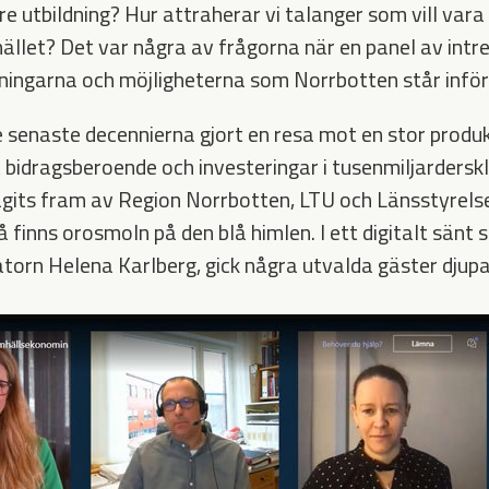
re utbildning? Hur attraherar vi talanger som vill var
ället? Det var några av frågorna när en panel av intr
ingarna och möjligheterna som Norrbotten står inför
 senaste decennierna gjort en resa mot en stor produkt
 bidragsberoende och investeringar i tusenmiljarderskl
gits fram av Region Norrbotten, LTU och Länsstyrels
å finns orosmoln på den blå himlen. I ett digitalt sänt 
torn Helena Karlberg, gick några utvalda gäster djupar