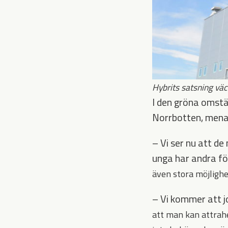
Hybrits satsning väc
I den gröna omstä
Norrbotten, menad
– Vi ser nu att d
unga har andra fö
även stora möjlighe
– Vi kommer att 
att man kan attrah