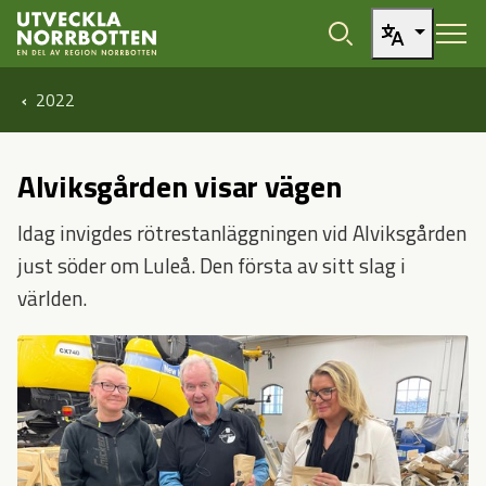
Öppna sidans huvudnavigering
Hoppa till sidans innehåll
2022
Alviksgården visar vägen
Idag invigdes rötrestanläggningen vid Alviksgården
just söder om Luleå. Den första av sitt slag i
världen.