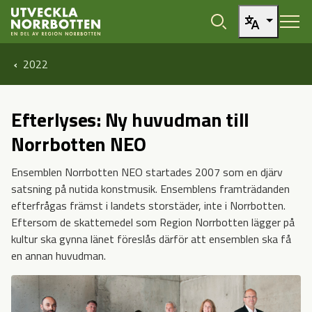
Öppna sidans huvudnavigering
Hoppa till sidans innehåll
2022
Efterlyses: Ny huvudman till
Norrbotten NEO
Ensemblen Norrbotten NEO startades 2007 som en djärv
satsning på nutida konstmusik. Ensemblens framträdanden
efterfrågas främst i landets storstäder, inte i Norrbotten.
Eftersom de skattemedel som Region Norrbotten lägger på
kultur ska gynna länet föreslås därför att ensemblen ska få
en annan huvudman.