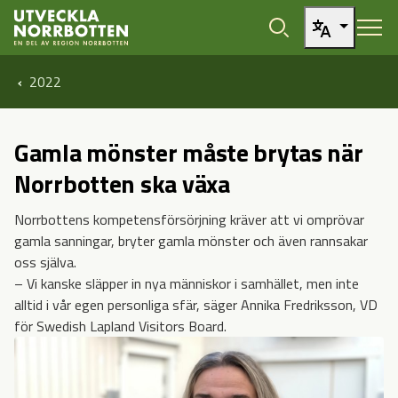
Öppna sidans huvudnavigering
Hoppa till sidans innehåll
2022
Gamla mönster måste brytas när
Norrbotten ska växa
Norrbottens kompetensförsörjning kräver att vi omprövar
gamla sanningar, bryter gamla mönster och även rannsakar
oss själva.
– Vi kanske släpper in nya människor i samhället, men inte
alltid i vår egen personliga sfär, säger Annika Fredriksson, VD
för Swedish Lapland Visitors Board.