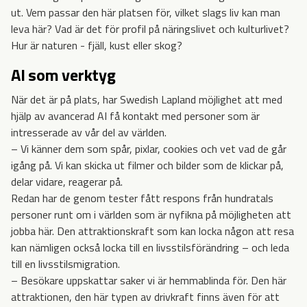
ut. Vem passar den här platsen för, vilket slags liv kan man
leva här? Vad är det för profil på näringslivet och kulturlivet?
Hur är naturen - fjäll, kust eller skog?
AI som verktyg
När det är på plats, har Swedish Lapland möjlighet att med
hjälp av avancerad AI få kontakt med personer som är
intresserade av vår del av världen.
– Vi känner dem som spår, pixlar, cookies och vet vad de går
igång på. Vi kan skicka ut filmer och bilder som de klickar på,
delar vidare, reagerar på.
Redan har de genom tester fått respons från hundratals
personer runt om i världen som är nyfikna på möjligheten att
jobba här. Den attraktionskraft som kan locka någon att resa
kan nämligen också locka till en livsstilsförändring – och leda
till en livsstilsmigration.
– Besökare uppskattar saker vi är hemmablinda för. Den här
attraktionen, den här typen av drivkraft finns även för att