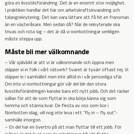
göra en livsstilsförändring. Det är en enormt stor möjlighet.
I praktiken handlar det här om arbetskraftsinvandring och
talangrekrytering. Det kan vara lättare att få hit en fransman
än en västeråsare. Men sedan då? När de rekryterade ska
trivas och rota sig – det är då vi norrbottningar verkligen
måste steppa upp.
Måste bli mer välkomnande
– Vår självbild är att vi är välkomnande och öppna men
släpper vi in folk i vårt nätverk? Svaret är tyvärr oftast nej. Vi
släpper in i samhället men inte alltid in i vår personliga sfär.
Om inte vi norrbottningar gör vår del blir den stora
livsstilsförändringen kanske bara ett nytt jobb. Och det räcker
sällan för att de som flyttar in ska börja känna sig som
hemma och stanna kvar. De flesta av oss som bor i
Norrbotten idag, vill nog inte leva i ett ”fly in – fly out”-
samhälle imorgon.
– En del har en övertro på att man flyttar till ett jobb. För
många är det livet som är anledningen till att flytta.