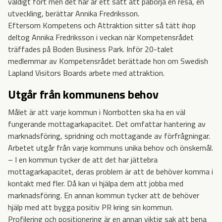
väldigt fort men det här är ett sätt att påbörja en resa, en
utveckling, berättar Annika Fredriksson.
Eftersom Kompetens och Attraktion sitter så tätt ihop
deltog Annika Fredriksson i veckan när Kompetensrådet
träffades på Boden Business Park. Inför 20-talet
medlemmar av Kompetensrådet berättade hon om Swedish
Lapland Visitors Boards arbete med attraktion.
Utgår från kommunens behov
Målet är att varje kommun i Norrbotten ska ha en väl
fungerande mottagarkapacitet. Det omfattar hantering av
marknadsföring, spridning och mottagande av förfrågningar.
Arbetet utgår från varje kommuns unika behov och önskemål.
– I en kommun tycker de att det har jättebra
mottagarkapacitet, deras problem är att de behöver komma i
kontakt med fler. Då kan vi hjälpa dem att jobba med
marknadsföring. En annan kommun tycker att de behöver
hjälp med att bygga positiv PR kring sin kommun.
Profilering och positionering är en annan viktig sak att bena