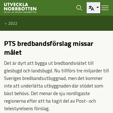
Öppna sidans huvudnavigering
Hoppa till sidans innehåll
2022
PTS bredbandsförslag missar
målet
Det är dyrt att bygga ut bredbandsnätet till
glesbygd och landsbygd. Nu tillförs tre miljarder till
Sveriges bredbandsutbyggnad, men det kommer
inte att underlätta utbyggnaden där stödet som
bäst behövs. Det menar de sju nordligaste
regionerna efter att ha tagit del av Post- och
telestyrelsens förslag.