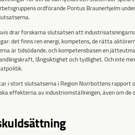
arbetsgruppens ordförande Pontus Braunerhjelm unde
lutsatserna.
s drar forskarna slutsatsen att industrisatsningarna
gar: det finns ren energi, kompetens, de rätta aktörer
serna är tidsödande, och kompetensbasen en jätteutm
handlingskraft, långsiktighet och tydlighet. Och inte min
atpolitik.
ar i stort slutsatserna i Region Norrbottens rapport 
a effekterna av industriomställningen, även om de d
 skuldsättning