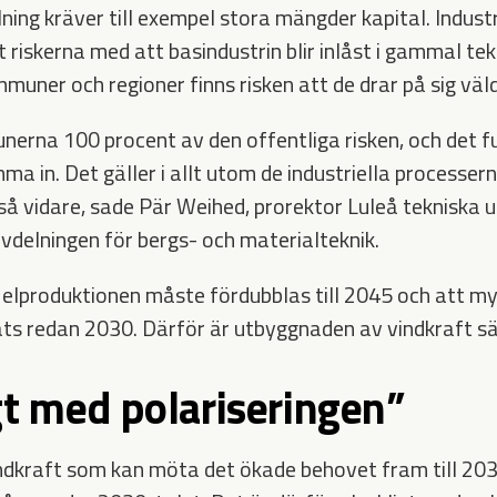
ning kräver till exempel stora mängder kapital. Indust
riskerna med att basindustrin blir inlåst i gammal tekn
uner och regioner finns risken att de drar på sig väld
nerna 100 procent av den offentliga risken, och det fu
 in. Det gäller i allt utom de industriella processern
så vidare, sade Pär Weihed, prorektor Luleå tekniska u
vdelningen för bergs- och materialteknik.
 elproduktionen måste fördubblas till 2045 och att my
ts redan 2030. Därför är utbyggnaden av vindkraft särs
gt med polariseringen”
ndkraft som kan möta det ökade behovet fram till 203