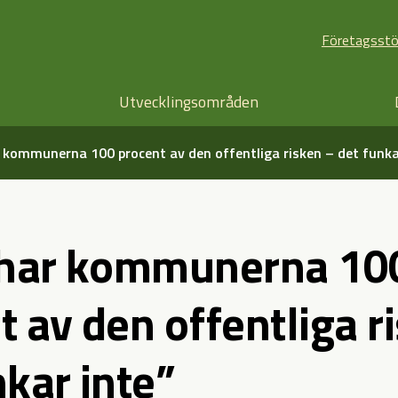
Företagsst
Utvecklingsområden
r kommunerna 100 procent av den offentliga risken – det funka
 har kommunerna 10
t av den offentliga r
nkar inte”