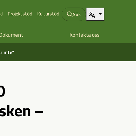
öd
Projektstöd
Kulturstöd
Sök
Dokument
Kontakta oss
r inte”
0
isken –