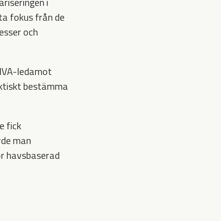
riseringen i
ta fokus från de
esser och
h IVA-ledamot
faktiskt bestämma
e fick
orde man
ör havsbaserad