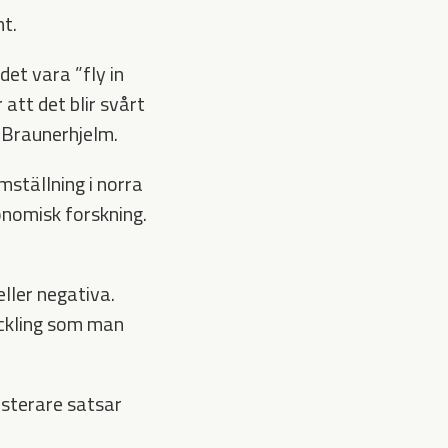
t.
et vara ”fly in
att det blir svårt
 Braunerhjelm.
omställning i norra
onomisk forskning.
ller negativa.
eckling som man
vesterare satsar