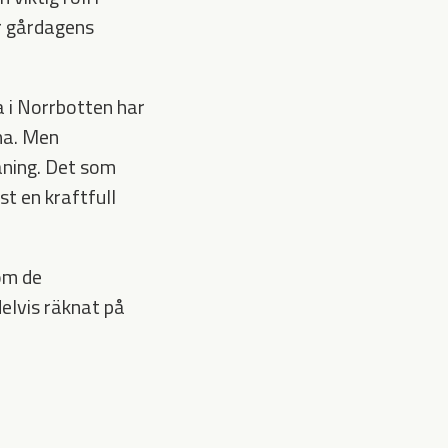
r gårdagens
 i Norrbotten har
na. Men
aning. Det som
st en kraftfull
om de
elvis räknat på