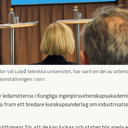
or vid Luleå tekniska universitet, har varit en del av arbe
omställningen i norr.
v ledamöterna i Kungliga ingenjörsvetenskapsakademin
a fram ett bredare kunskapsunderlag om industrisatsn
ättningar för att de kan lyckas och staten bör spela en 