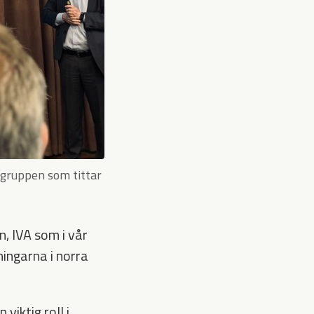
tsgruppen som tittar
, IVA som i vår
ingarna i norra
viktig roll i