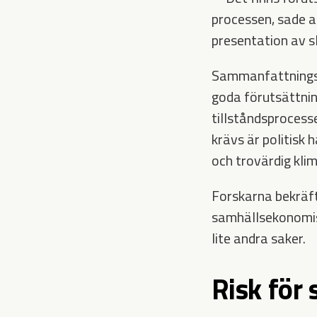
processen, sade 
presentation av s
Sammanfattningsvi
goda förutsättnin
tillståndsproces
krävs är politisk 
och trovärdig klim
Forskarna bekräft
samhällsekonomisk
lite andra saker.
Risk för