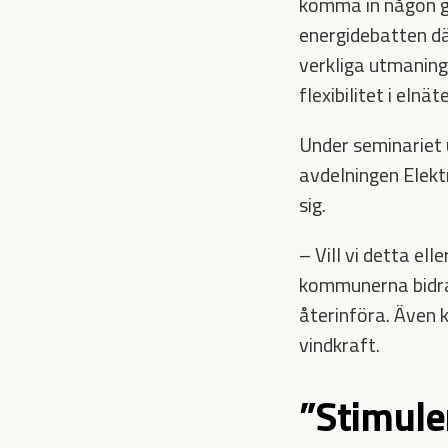
komma in någon gå
energidebatten där
verkliga utmaning
flexibilitet i eln
Under seminariet 
avdelningen Elekt
sig.
– Vill vi detta el
kommunerna bidrag
återinföra. Även
vindkraft.
”Stimule