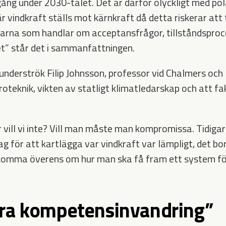
ng under 2030-talet. Det är därför olyckligt med pola
 vindkraft ställs mot kärnkraft då detta riskerar att 
arna som handlar om acceptansfrågor, tillståndsproc
ätet” står det i sammanfattningen.
underströk Filip Johnsson, professor vid Chalmers oc
roteknik, vikten av statligt klimatledarskap och att 
ler vill vi inte? Vill man måste man kompromissa. Tidigar
 för att kartlägga var vindkraft var lämpligt, det b
 komma överens om hur man ska få fram ett system f
ra kompetensinvandring”