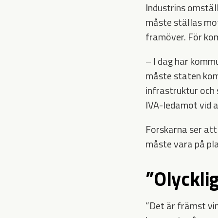
Industrins omställ
måste ställas mot 
framöver. För komm
– I dag har kommu
måste staten komma
infrastruktur och 
IVA-ledamot vid a
Forskarna ser att
måste vara på pla
”Olyckli
”Det är främst vi