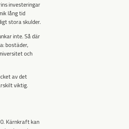
rins investeringar
ik lång tid
igt stora skulder.
nkar inte. Så där
a: bostäder,
niversitet och
cket av det
kilt viktig.
0. Kärnkraft kan