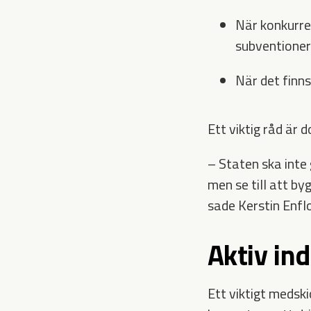
När konkurren
subventioner 
När det finn
Ett viktig råd är 
– Staten ska inte g
men se till att by
sade Kerstin Enfl
Aktiv ind
Ett viktigt medski