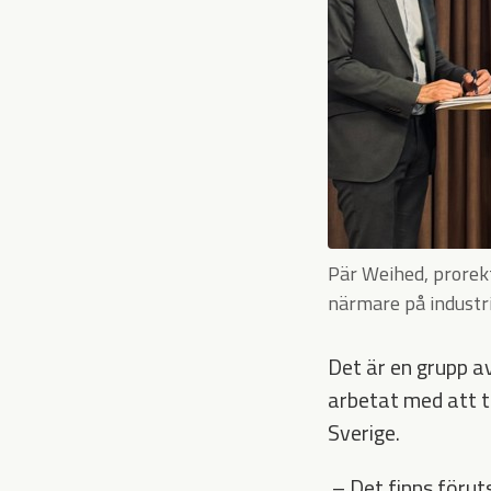
Pär Weihed, prorekt
närmare på industri
Det är en grupp a
arbetat med att t
Sverige.
– Det finns föruts