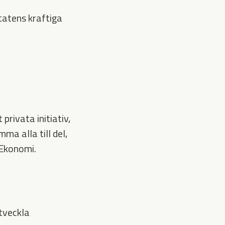
tatens kraftiga
privata initiativ,
ma alla till del,
 Ekonomi.
utveckla