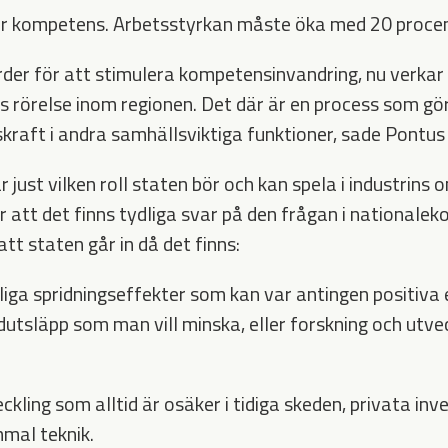
 är kompetens. Arbetsstyrkan måste öka med 20 procen
der för att stimulera kompetensinvandring, nu verkar d
ss rörelse inom regionen. Det där är en process som gör 
skraft i andra samhällsviktiga funktioner, sade Pontus
r just vilken roll staten bör och kan spela i industrins 
 att det finns tydliga svar på den frågan i nationalek
tt staten går in då det finns:
liga spridningseffekter som kan var antingen positiva e
dutsläpp som man vill minska, eller forskning och utv
ckling som alltid är osäker i tidiga skeden, privata in
mmal teknik.