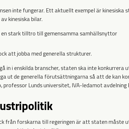
sen inte fungerar. Ett aktuellt exempel är kinesiska s
av kinesiska bilar.
s en stark tilltro till gemensamma samhällsnyttor
dock att jobba med generella strukturer.
å in i enskilda branscher, staten ska inte konkurrera ut 
gga ut de generella förutsättningarna så att de kan kom
o, professor Lunds universitet, IVA-ledamot avdelning
ustripolitik
ck från forskarna till regeringen är att staten måste 