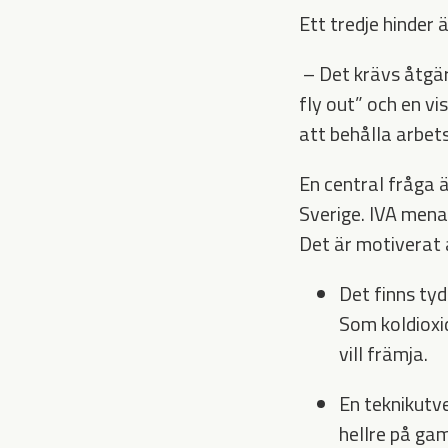
Ett tredje hinder
– Det krävs åtgär
fly out” och en vi
att behålla arbet
En central fråga ä
Sverige. IVA menar
Det är motiverat a
Det finns tyd
Som koldioxi
vill främja.
En teknikutve
hellre på ga