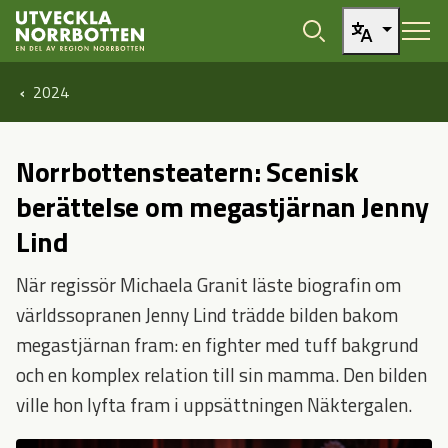
Öppna sidans huvudnavigering
Hoppa till sidans innehåll
2024
Norrbottensteatern: Scenisk
berättelse om megastjärnan Jenny
Lind
När regissör Michaela Granit läste biografin om
världssopranen Jenny Lind trädde bilden bakom
megastjärnan fram: en fighter med tuff bakgrund
och en komplex relation till sin mamma. Den bilden
ville hon lyfta fram i uppsättningen Näktergalen.