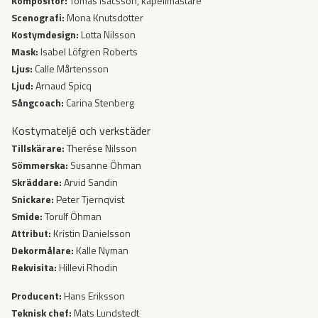
Kompositör:
Tomas Isacsson, kapellmästare
Scenografi:
Mona Knutsdotter
Kostymdesign:
Lotta Nilsson
Mask:
Isabel Löfgren Roberts
Ljus:
Calle Mårtensson
Ljud:
Arnaud Spicq
Sångcoach:
Carina Stenberg
Kostymateljé och verkstäder
Tillskärare:
Therése Nilsson
Sömmerska:
Susanne Öhman
Skräddare:
Arvid Sandin
Snickare:
Peter Tjernqvist
Smide:
Torulf Öhman
Attribut:
Kristin Danielsson
Dekormålare:
Kalle Nyman
Rekvisita:
Hillevi Rhodin
Producent:
Hans Eriksson
Teknisk chef:
Mats Lundstedt