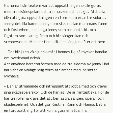
Ramarna från teatern var att uppsättningen skulle göras
med tre skådespelare och tre musiker, och det gav Michaela
idén att göra uppsättningen i en form som visar tre sidor av
Jenny: det lilla barnet Jenny som slits mellan mammans famn
och fosterhem, den unga Jenny som blir upptäckt, och
fightern som tar sig fram och blir sångerskan och
scenpersonen. Men där finns alltid en längtan efter ett hem.
– Det blir ju en väldig drivkraft i hennes liv, så mycket handlar
om överlevnad också.
Att använda berättarformen med de tre sidorna av Jenny Lind
har varit en väldigt rolig form att arbeta med, berättar
Michaela.
- Den är utmanande och intressant att jobba med och kräver
sina skådespelerskor. Och de har jag. De är fantastiska. För de
här tre rollerna krävs det att bemästra sången, operan och
skådespeleriet. Och det gör Kristine, Karin och Hanna. Det är
en förutsättning för att kunna göra en sådan här