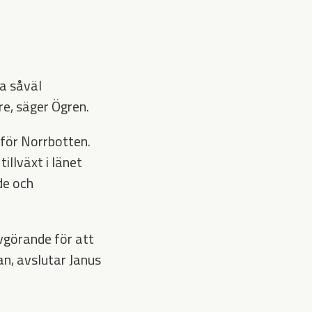
a såväl
e, säger Ögren.
för Norrbotten.
illväxt i länet
de och
vgörande för att
an, avslutar Janus