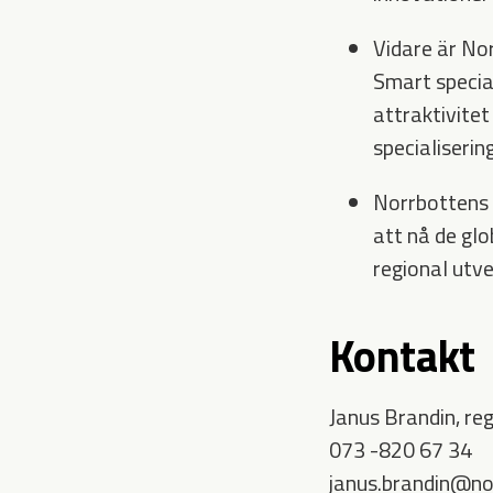
Vidare är No
Smart specia
attraktivite
specialiserin
Norrbottens 
att nå de gl
regional utve
Kontakt
Janus Brandin, reg
073 -820 67 34
janus.brandin@no