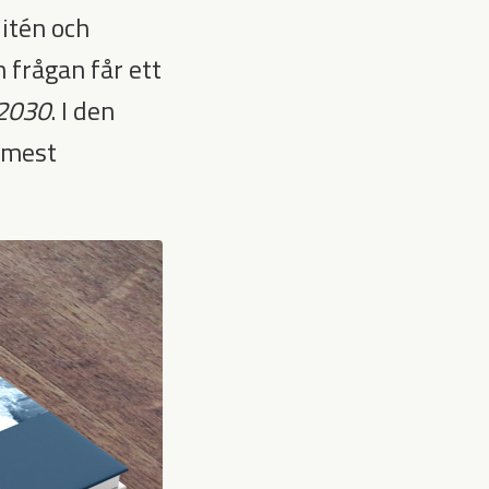
litén och
 frågan får ett
 2030
. I den
s mest