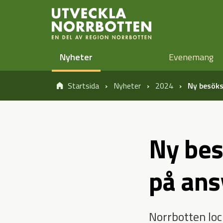
Öppna sidans huvudnavigering
Hoppa till sidans innehåll
Nyheter
Evenemang
Startsida
Nyheter
2024
Ny besöks
Ny bes
på ans
Norrbotten loc