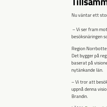
Tillsam
Nu väntar ett st
– Vi ser fram mot
besöksnäringen s
Region Norrbotten
Det bygger på reg
baserat på vision
nytänkande län.
– Vi tror att bes
uppnå denna vision
Brandin.