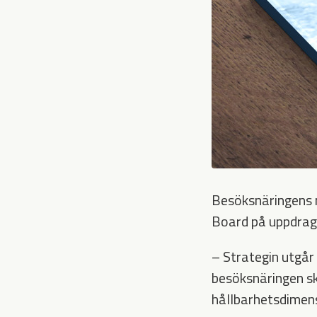
Besöksnäringens 
Board på uppdrag
– Strategin utgår 
besöksnäringen sk
hållbarhetsdimens