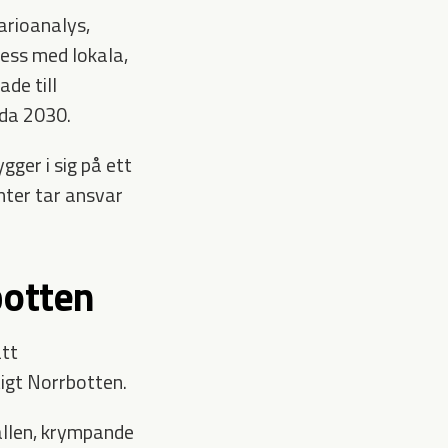
arioanalys,
cess med lokala,
ade till
nda 2030.
gger i sig på ett
nter tar ansvar
rbotten
att
tigt Norrbotten.
ällen, krympande