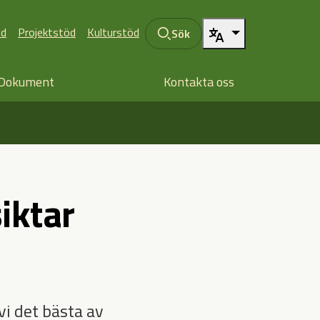
öd
Projektstöd
Kulturstöd
Sök
Dokument
Kontakta oss
iktar
vi det bästa av