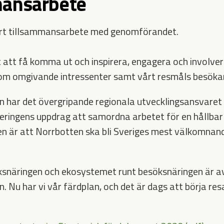
mansarbete
ort tillsammansarbete med genomförandet.
 att få komma ut och inspirera, engagera och involver
om omgivande intressenter samt vårt resmåls besökar
 har det övergripande regionala utvecklingsansvaret 
eringens uppdrag att samordna arbetet för en hållbar t
en är att Norrbotten ska bli Sveriges mest välkomnan
öksnäringen och ekosystemet runt besöksnäringen är a
. Nu har vi vår färdplan, och det är dags att börja res