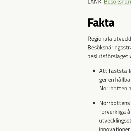
LÄNK:
Besöksnäri
Fakta
Regionala utveckl
Besöksnäringsstra
beslutsförslaget 
Att faststäl
ger en hållba
Norrbotten m
Norrbottens B
förverkliga 
utvecklingss
innovationer 