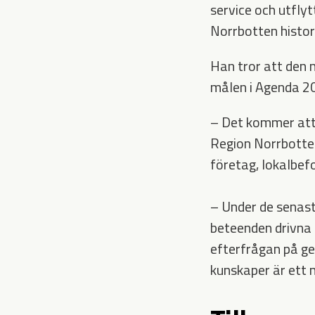
service och utfly
Norrbotten histori
Han tror att den 
målen i Agenda 2
– Det kommer att
Region Norrbotten
företag, lokalbefo
– Under de senast
beteenden drivna 
efterfrågan på ge
kunskaper är ett 