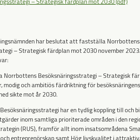
ngsstrategi – Strategisk färdplan mot 2030 (pdf)
ingsnämnden har beslutat att fastställa Norrbottens
tegi – Strategisk färdplan mot 2030 november 2023. 
var:
la Norrbottens Besöksnäringsstrategi – Strategisk f
r, modig och ambitiös färdriktning för besöksnäringens 
ed sikte mot år 2030.
esöksnäringsstrategi har en tydlig koppling till och bid
åtgärder inom samtliga prioriterade områden i den reg
trategin (RUS), framför allt inom insatsområdena Sma
och entreprenörskap samt Hög livskvalitet i attraktiva