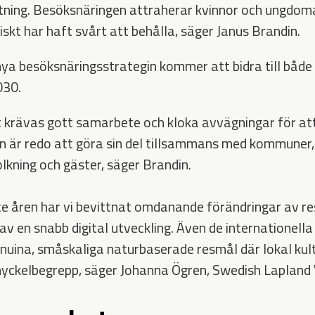
ttning. Besöksnäringen attraherar kvinnor och ungdom
skt har haft svårt att behålla, säger Janus Brandin.
nya besöksnäringsstrategin kommer att bidra till både 
030.
 krävas gott samarbete och kloka avvägningar för at
 är redo att göra sin del tillsammans med kommuner, 
lkning och gäster, säger Brandin.
e åren har vi bevittnat omdanande förändringar av r
av en snabb digital utveckling. Även de internationell
nuina, småskaliga naturbaserade resmål där lokal kult
nyckelbegrepp, säger Johanna Ögren, Swedish Lapland 