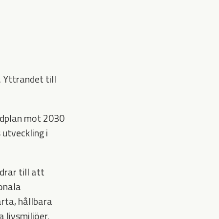
Yttrandet till
ärdplan mot 2030
utveckling i
rar till att
ionala
rta, hållbara
 livsmiljöer.