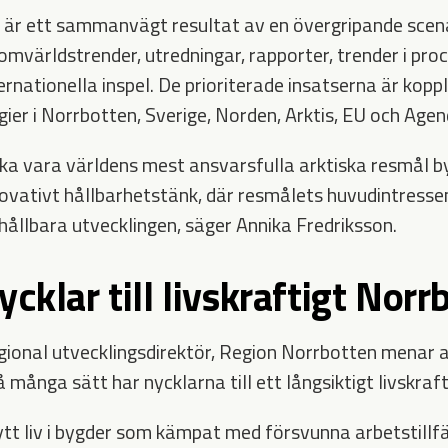
 är ett sammanvägt resultat av en övergripande scen
omvärldstrender, utredningar, rapporter, trender i pro
ernationella inspel. De prioriterade insatserna är koppl
gier i Norrbotten, Sverige, Norden, Arktis, EU och Age
ska vara världens mest ansvarsfulla arktiska resmål by
novativt hållbarhetstänk, där resmålets huvudintresse
n hållbara utvecklingen, säger Annika Fredriksson.
ycklar till livskraftigt Nor
gional utvecklingsdirektör, Region Norrbotten menar 
många sätt har nycklarna till ett långsiktigt livskraf
nytt liv i bygder som kämpat med försvunna arbetstillf