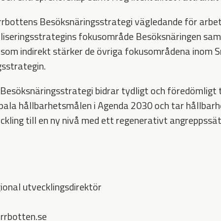
rrbottens Besöksnäringsstrategi vägledande för arbete
liseringsstrategins fokusområde Besöksnäringen samt 
t som indirekt stärker de övriga fokusområdena inom 
gsstrategin.
Besöksnäringsstrategi bidrar tydligt och föredömligt t
obala hållbarhetsmålen i Agenda 2030 och tar hållbar
ckling till en ny nivå med ett regenerativt angreppssät
ional utvecklingsdirektör
rrbotten.se