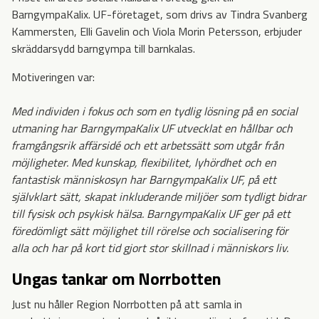
BarngympaKalix. UF-företaget, som drivs av Tindra Svanberg
Kammersten, Elli Gavelin och Viola Morin Petersson, erbjuder
skräddarsydd barngympa till barnkalas.
Motiveringen var:
Med individen i fokus och som en tydlig lösning på en social
utmaning har BarngympaKalix UF utvecklat en hållbar och
framgångsrik affärsidé och ett arbetssätt som utgår från
möjligheter. Med kunskap, flexibilitet, lyhördhet och en
fantastisk människosyn har BarngympaKalix UF, på ett
självklart sätt, skapat inkluderande miljöer som tydligt bidrar
till fysisk och psykisk hälsa. BarngympaKalix UF ger på ett
föredömligt sätt möjlighet till rörelse och socialisering för
alla och har på kort tid gjort stor skillnad i människors liv.
Ungas tankar om Norrbotten
Just nu håller Region Norrbotten på att samla in