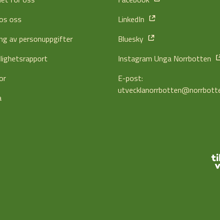
os oss
LinkedIn
ng av personuppgifter
Bluesky
glighetsrapport
Instagram Unga Norrbotten
or
E-post:
utvecklanorrbotten@norrbott
a