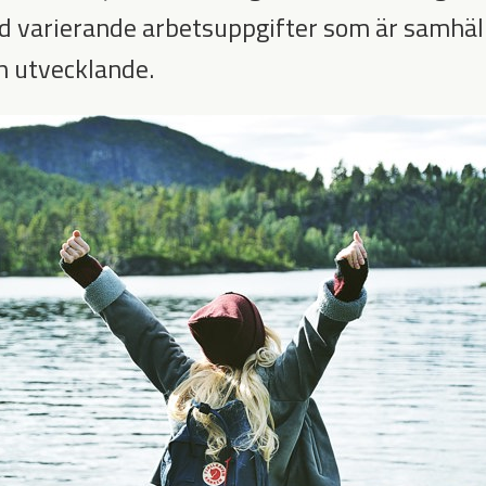
ed
varierande arbetsuppgifter som är samhäll
h utvecklande.