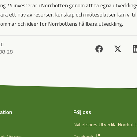
ng. Vi investerar i Norrbotten genom att ta egna utvecklings
ara ett nav av resurser, kunskap och mötesplatser kan vi 
römmar och idéer för Norrbottens hållbara utveckling.
20
08-28
ation
Följ oss
s
Nyhetsbrev Utveckla Norrbot
het för oss
Facebook