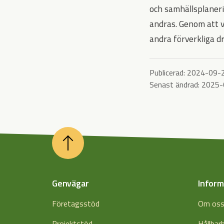
och samhällsplaneri
andras. Genom att v
andra förverkliga d
Publicerad:
2024-09-
Senast ändrad:
2025-
Genvägar
Inform
Företagsstöd
Om os
Projektstöd
Hållbar