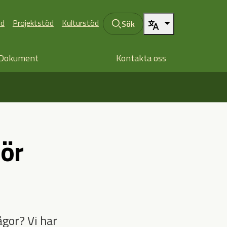
öd
Projektstöd
Kulturstöd
Sök
Dokument
Kontakta oss
för
ågor? Vi har