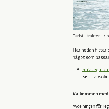
Turist i trakten kri
Här nedan hittar d
något som passar
Strateg inom
Sista ansökn
Välkommen med 
Avdelningen för reg