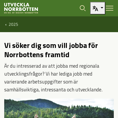
Öppna sidans huvudnavigering
Hoppa till sidans innehåll
2025
Vi söker dig som vill jobba för
Norrbottens framtid
Är du intresserad av att jobba med regionala
utvecklingsfrågor? Vi har lediga jobb med
varierande arbetsuppgifter som är
samhällsviktiga, intressanta och utvecklande.