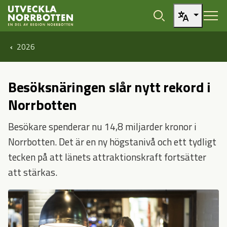
Öppna sidans huvudnavigering
Hoppa till sidans innehåll
2026
Besöksnäringen slår nytt rekord i
Norrbotten
Besökare spenderar nu 14,8 miljarder kronor i
Norrbotten. Det är en ny högstanivå och ett tydligt
tecken på att länets attraktionskraft fortsätter
att stärkas.