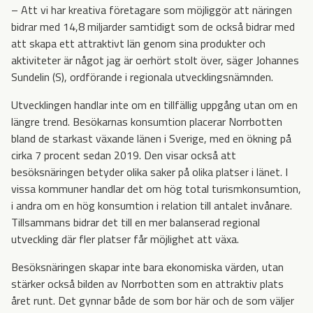
– Att vi har kreativa företagare som möjliggör att näringen
bidrar med 14,8 miljarder samtidigt som de också bidrar med
att skapa ett attraktivt län genom sina produkter och
aktiviteter är något jag är oerhört stolt över, säger Johannes
Sundelin (S), ordförande i regionala utvecklingsnämnden.
Utvecklingen handlar inte om en tillfällig uppgång utan om en
längre trend. Besökarnas konsumtion placerar Norrbotten
bland de starkast växande länen i Sverige, med en ökning på
cirka 7 procent sedan 2019. Den visar också att
besöksnäringen betyder olika saker på olika platser i länet. I
vissa kommuner handlar det om hög total turismkonsumtion,
i andra om en hög konsumtion i relation till antalet invånare.
Tillsammans bidrar det till en mer balanserad regional
utveckling där fler platser får möjlighet att växa.
Besöksnäringen skapar inte bara ekonomiska värden, utan
stärker också bilden av Norrbotten som en attraktiv plats
året runt. Det gynnar både de som bor här och de som väljer