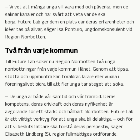
– Vi vet att många unga vill vara med och påverka, men de
saknar kanaler och har svårt att veta var de ska
börja. Future Lab ger dem en plats där deras erfarenheter och
idéer tas på allvar, säger Isa Ponturo, ungdomskonsulent vid
Region Norrbotten.
Två från varje kommun
Till Future Lab söker nu Region Norrbotten två unga
norrbottningar från varje kommun i länet. Genom att tipsa,
stötta och uppmuntra kan föräldrar, lärare eller vuxna i
föreningslivet bidra till att fler unga tar steget att söka.
– De unga är både vår samtid och vår framtid. Deras
kompetens, deras drivkraft och deras nyfikenhet är
avgörande för ett starkt och hållbart Norrbotten. Future Lab
är ett viktigt verktyg för att unga ska bli delaktiga – och för
att vi beslutsfattare ska förstå deras perspektiv, säger
Elisabeth Lindberg (S), regionfullmäktiges ordförande.