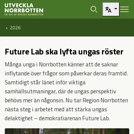
Öppna sidans huvudnavigering
Hoppa till sidans innehåll
2026
Future Lab ska lyfta ungas röster
Många unga i Norrbotten känner att de saknar
inflytande över frågor som påverkar deras framtid.
Samtidigt står länet inför viktiga
samhällsutmaningar, där de ungas perspektiv
behövs mer än någonsin. Nu tar Region Norrbotten
nästa steg i arbetet med att stärka ungas
delaktighet – demokratiarenan Future Lab.