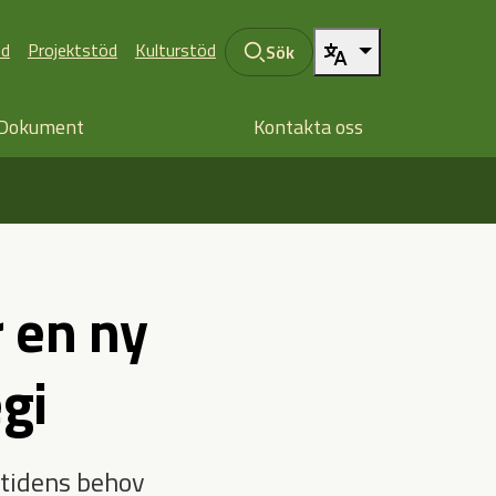
öd
Projektstöd
Kulturstöd
Sök
Dokument
Kontakta oss
r en ny
gi
mtidens behov