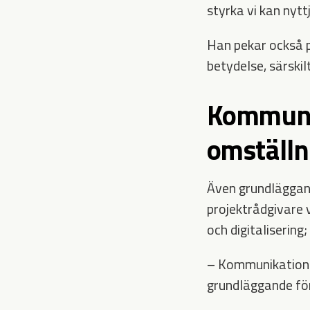
styrka vi kan nytt
Han pekar också 
betydelse, särskilt
Kommunik
omställn
Även grundläggande
projektrådgivare 
och digitalisering;
– Kommunikation o
grundläggande för 