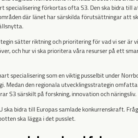
t specialisering förkortas ofta S3. Den ska bidra till a
områden där länet har särskilda förutsättningar att s
ällsnytta.
gin sätter riktning och prioritering för vad vi ser är vi
r, och hur vi ska prioritera våra resurser på ett smar
art specialisering som en viktig pusselbit under Norrb
gi. Medan den regionala utvecklingsstrategin omfatta
rar S3 särskilt på forskning, innovation och näringsliv.
EU ska bidra till Europas samlade konkurrenskraft. Fråg
rbotten ska lägga i det pusslet.