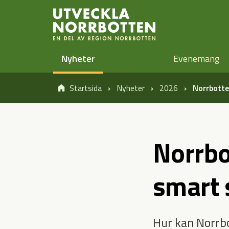
Öppna sidans huvudnavigering
Hoppa till sidans innehåll
Nyheter
Evenemang
Startsida
Nyheter
2026
Norrbotte
Norrbo
smart 
Hur kan Norrbo