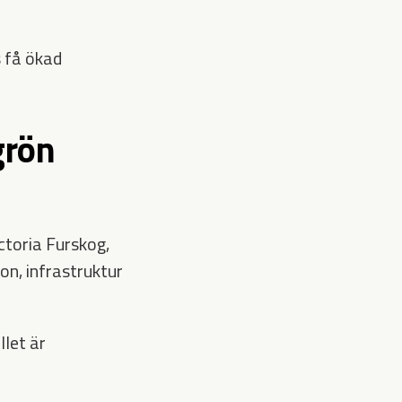
 få ökad
grön
ctoria Furskog,
on, infrastruktur
llet är