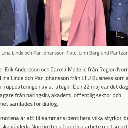
 Lina Linde och Pär Johansson. Foto: Linn Berglund Pantzar
er Erik Andersson och Carola Medelid från Region Nor
ina Linde och Pär Johansson från LTU Business som är
i uppdateringen av strategin. Den 22 maj var det dags 
tagare från näringsliv, akademi, offentlig sektor och
met samlades för dialog.
mötena är att tillsammans identifiera vilka styrkor, 
m ska vägleda Norrbottens framtida arbete med smart 