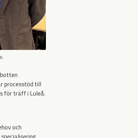
e.
rbotten
 processtöd till
för träff i Luleå.
behov och
specialisering.