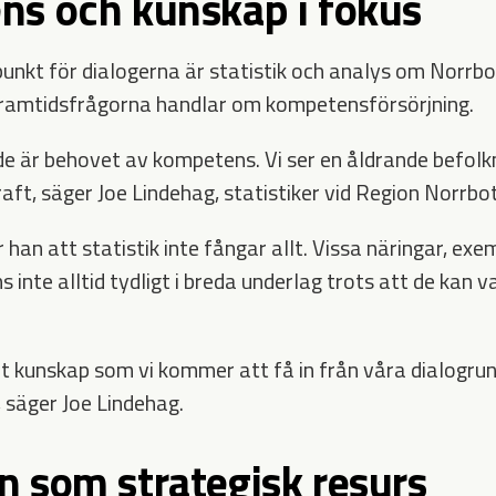
s och kunskap i fokus
punkt för dialogerna är statistik och analys om Norrbo
framtidsfrågorna handlar om kompetensförsörjning.
e är behovet av kompetens. Vi ser en åldrande befolkn
aft, säger Joe Lindehag, statistiker vid Region Norrbo
han att statistik inte fångar allt. Vissa näringar, exe
s inte alltid tydligt i breda underlag trots att de kan v
t kunskap som vi kommer att få in från våra dialogrund
 säger Joe Lindehag.
 som strategisk resurs