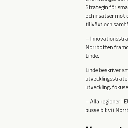
Strategin för smar
och insatser mot 
tillväxt och samh
– Innovationsstrate
Norrbotten framöve
Linde.
Linde beskriver sm
utvecklingsstrate
utveckling, fokuse
– Alla regioner i 
pusselbit vi i Nor