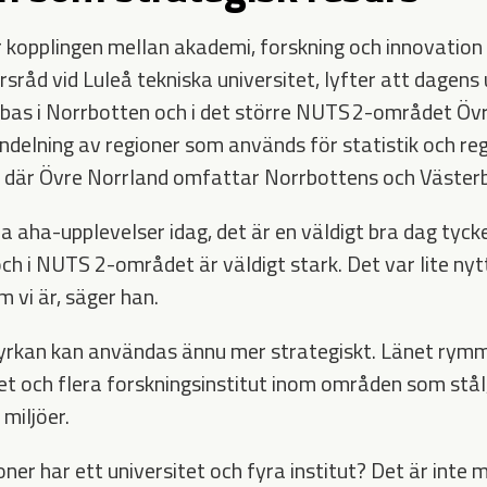
 kopplingen mellan akademi, forskning och innovation 
sråd vid Luleå tekniska universitet, lyfter att dagens
bas i Norrbotten och i det större NUTS 2-området Övr
ndelning av regioner som används för statistik och re
k, där Övre Norrland omfattar Norrbottens och Västerb
ra aha-upplevelser idag, det är en väldigt bra dag tyck
och i NUTS 2-området är väldigt stark. Det var lite nytt
 vi är, säger han.
yrkan kan användas ännu mer strategiskt. Länet rymm
tet och flera forskningsinstitut inom områden som stål
miljöer.
er har ett universitet och fyra institut? Det är inte 