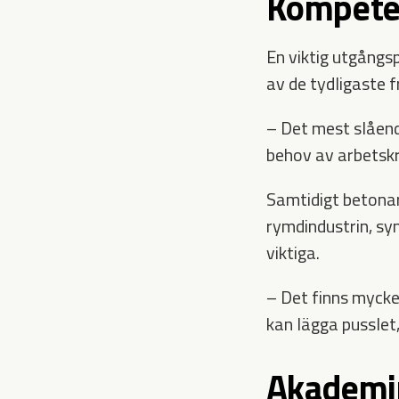
Kompeten
En viktig utgångs
av de tydligaste 
– Det mest slåend
behov av arbetskr
Samtidigt betonar 
rymdindustrin, syn
viktiga.
– Det finns mycke
kan lägga pusslet,
Akademin