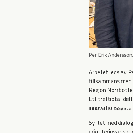
Per Erik Andersson,
Arbetet leds av P
tillsammans med L
Region Norrbotten 
Ett trettiotal del
innovationssyste
Syftet med dialog
prioriteringar so