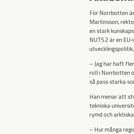
För Norrbotten är
Martinsson, rektor
en stark kunskaps
NUTS 2 är en EU‑i
utvecklingspoliti
– Jag har haft fle
roll i Norrbotten 
så pass starka som
Han menar att st
tekniska universi
rymd och arktiska 
– Hur många region