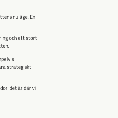
ttens nuläge. En
ing och ett stort
tten.
mpelvis
ara strategiskt
or, det är där vi