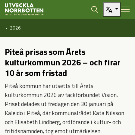
Öppna sidans huvudnavigering
Hoppa till sidans innehåll
2026
Piteå prisas som Årets
kulturkommun 2026 – och firar
10 år som fristad
Piteå kommun har utsetts till Årets
kulturkommun 2026 av fackförbundet Vision.
Priset delades ut fredagen den 30 januari på
Kaleido i Piteå, där kommunalrådet Kata Nilsson
och Elisabeth Lindberg, ordförande i kultur- och
fritidsnämnden, tog emot utmärkelsen.