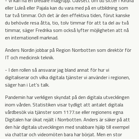
- Vi kan nå en bredare målgrupp. Oavsett om du sitter i Kiruna
eller Luleå eller Pajala kan du vara med på en utbildning som
tar två timmar. Och det är den effektiva tiden, förut kanske
du behövde resa åtta, tio, tolv timmar för att ta del av två
timmar, säger Fredrika som också lyfter möjligheten att nå
en internationell marknad.
Anders Nordin jobbar på Region Norrbotten som direktör för
IT och medicinsk teknik.
- I den rollen så ansvarar jag bland annat för hur vi
digitaliserar och vilka digitala tjänster vi använder i regionen,
säger han i Let’s talk.
Pandemin har verkligen skyndat på den digitala utvecklingen
inom vården. Statistiken visar tydligt att antalet digitala
vårdbesök via tjänster som 1177.se eller regionens egna
Digitalen har ökat rejält i Norrbotten. Anders är säker på att
den här digitala utvecklingen med snabbare hjälp till exempel
via chattar och videomöten bara har börjat. Men en stor