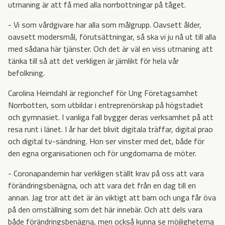
utmaning är att få med alla norrbottningar på tåget.
- Vi som vårdgivare har alla som målgrupp. Oavsett ålder,
oavsett modersmål, förutsättningar, så ska vi ju nå ut till alla
med sådana här tjänster. Och det är väl en viss utmaning att
tänka till så att det verkligen är jämlikt för hela vår
befolkning.
Carolina Heimdahl är regionchef för Ung Företagsamhet
Norrbotten, som utbildar i entreprenörskap på högstadiet
och gymnasiet. I vanliga fall bygger deras verksamhet på att
resa runt i länet. I år har det blivit digitala träffar, digital prao
och digital tv-sändning. Hon ser vinster med det, både för
den egna organisationen och för ungdomarna de möter.
- Coronapandemin har verkligen ställt krav på oss att vara
förändringsbenägna, och att vara det från en dag till en
annan. Jag tror att det är än viktigt att barn och unga får öva
på den omställning som det här innebär. Och att dels vara
både förändringsbenägna, men också kunna se möjligheterna