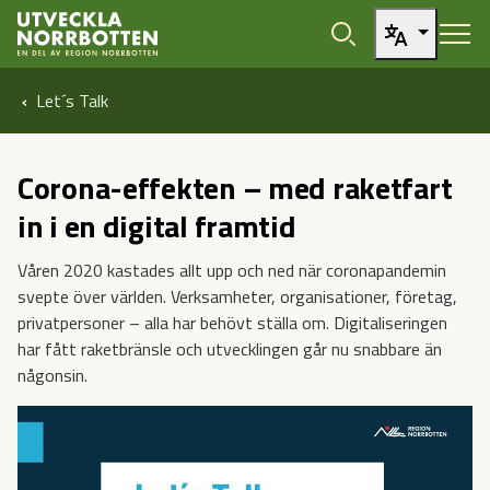
Öppna sidans huvudnavigering
Hoppa till sidans innehåll
Hoppa direkt till artikel
Let´s Talk
Corona-effekten – med raketfart
in i en digital framtid
Våren 2020 kastades allt upp och ned när coronapandemin
svepte över världen. Verksamheter, organisationer, företag,
privatpersoner – alla har behövt ställa om. Digitaliseringen
har fått raketbränsle och utvecklingen går nu snabbare än
någonsin.