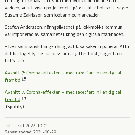
företag och knallar att vara med. Marknaden kunde nå ut i
världen, vi fick visa upp Jokkmokk på ett jättefint sätt, säger
Susanne Zakrisson som jobbar med marknaden.
Stefan Andersson, näringslivschef på Jokkmokks kommun,
var imponerad av samarbetet kring den digitala marknaden.
- Den sammanslutningen kring att lösa saker imponerar. Att i
det här läget lyckas så pass bra är jättestarkt, säger han i
Let’s talk.
Avsnitt 7: Corona-effekten – med raketfart in i en digital
framtid
Avsnitt 7: Corona-effekten – med raketfart in i en digital
framtid
(Spotify)
Publicerad:
2022-10-03
Senast ändrad:
2025-08-28