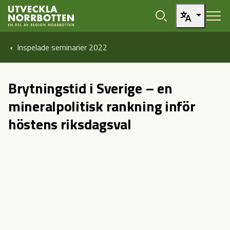
Öppna sidans huvudnavigering
Hoppa till sidans innehåll
Hoppa direkt till artikel
Inspelade seminarier 2022
Brytningstid i Sverige – en
mineralpolitisk rankning inför
höstens riksdagsval