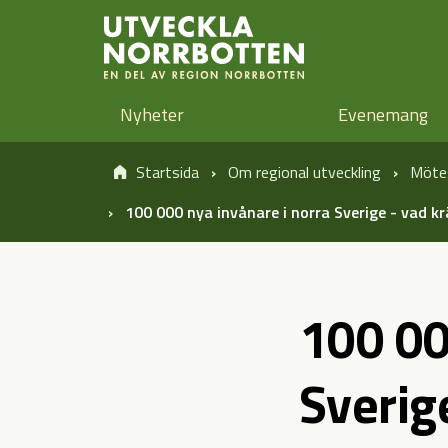
Öppna sidans huvudnavigering
Hoppa till sidans innehåll
Hoppa direkt till artikel
Nyheter
Evenemang
Startsida
Om regional utveckling
Möte
100 000 nya invånare i norra Sverige - vad k
100 00
Sverig