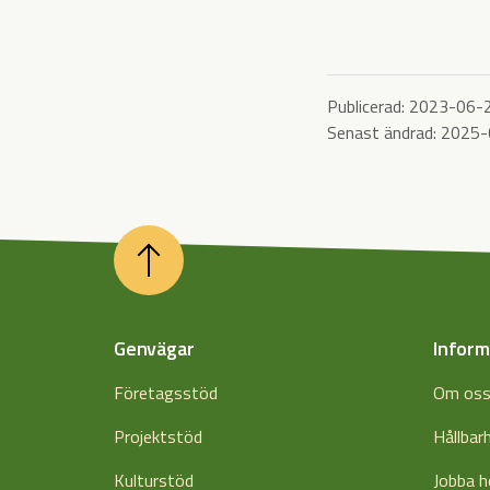
Publicerad:
2023-06-
Senast ändrad:
2025-
Genvägar
Inform
Företagsstöd
Om os
Projektstöd
Hållbar
Kulturstöd
Jobba h