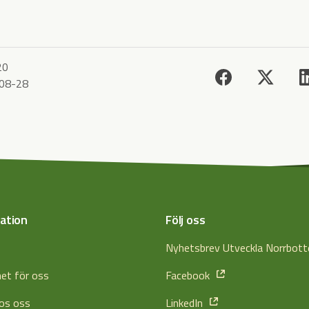
20
08-28
ation
Följ oss
s
Nyhetsbrev Utveckla Norrbot
het för oss
Facebook
os oss
LinkedIn