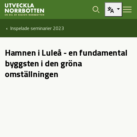
Öppna sidans huvudnavigering
Hoppa till sidans innehåll
Hoppa direkt till artikel
Inspelade seminarier 2023
Hamnen i Luleå - en fundamental
byggsten i den gröna
omställningen