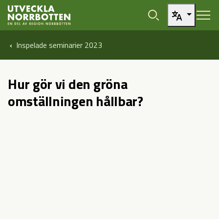
Öppna sidans huvudnavigering
Hoppa till sidans innehåll
Hoppa direkt till artikel
Inspelade seminarier 2023
Hur gör vi den gröna
omställningen hållbar?