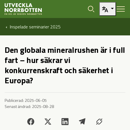
Öppna sidans huvudnavigering
Hoppa till sidans innehåll
Hoppa direkt till artikel
Inspelade seminarier 2025
Den globala mineralrushen är i full
fart – hur säkrar vi
konkurrenskraft och säkerhet i
Europa?
Publicerad:
2025-06-05
Senast ändrad:
2025-08-28