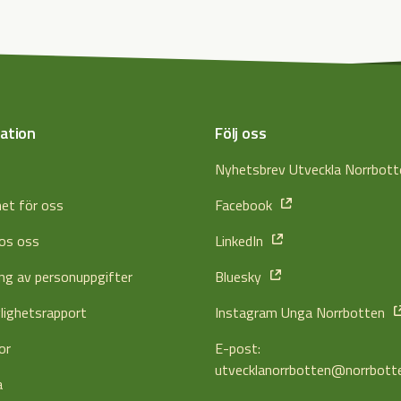
ation
Följ oss
s
Nyhetsbrev Utveckla Norrbot
het för oss
Facebook
os oss
LinkedIn
ng av personuppgifter
Bluesky
glighetsrapport
Instagram Unga Norrbotten
or
E-post:
utvecklanorrbotten@norrbott
a