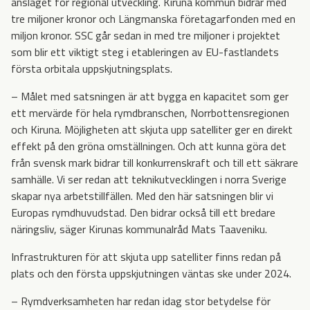
anslaget för regional utveckling. Kiruna kommun bidrar med
tre miljoner kronor och Längmanska företagarfonden med en
miljon kronor. SSC går sedan in med tre miljoner i projektet
som blir ett viktigt steg i etableringen av EU-fastlandets
första orbitala uppskjutningsplats.
– Målet med satsningen är att bygga en kapacitet som ger
ett mervärde för hela rymdbranschen, Norrbottensregionen
och Kiruna. Möjligheten att skjuta upp satelliter ger en direkt
effekt på den gröna omställningen. Och att kunna göra det
från svensk mark bidrar till konkurrenskraft och till ett säkrare
samhälle. Vi ser redan att teknikutvecklingen i norra Sverige
skapar nya arbetstillfällen. Med den här satsningen blir vi
Europas rymdhuvudstad. Den bidrar också till ett bredare
näringsliv, säger Kirunas kommunalråd Mats Taaveniku.
Infrastrukturen för att skjuta upp satelliter finns redan på
plats och den första uppskjutningen väntas ske under 2024.
– Rymdverksamheten har redan idag stor betydelse för