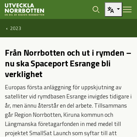
Öppna sidans huvudnavigering
Hoppa till sidans innehåll
2023
Från Norrbotten och ut i rymden –
nu ska Spaceport Esrange bli
verklighet
Europas första anläggning för uppskjutning av
satelliter vid rymdbasen Esrange invigdes tidigare i
år, men ännu återstår en del arbete. Tillsammans
går Region Norrbotten, Kiruna kommun och
Längmanska företagarfonden in med medel till
projektet SmallSat Launch som syftar till att