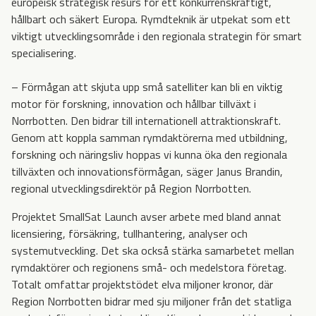
europeisk strategisk resurs för ett konkurrenskraftigt,
hållbart och säkert Europa. Rymdteknik är utpekat som ett
viktigt utvecklingsområde i den regionala strategin för smart
specialisering.
– Förmågan att skjuta upp små satelliter kan bli en viktig
motor för forskning, innovation och hållbar tillväxt i
Norrbotten. Den bidrar till internationell attraktionskraft.
Genom att koppla samman rymdaktörerna med utbildning,
forskning och näringsliv hoppas vi kunna öka den regionala
tillväxten och innovationsförmågan, säger Janus Brandin,
regional utvecklingsdirektör på Region Norrbotten.
Projektet SmallSat Launch avser arbete med bland annat
licensiering, försäkring, tullhantering, analyser och
systemutveckling. Det ska också stärka samarbetet mellan
rymdaktörer och regionens små- och medelstora företag.
Totalt omfattar projektstödet elva miljoner kronor, där
Region Norrbotten bidrar med sju miljoner från det statliga