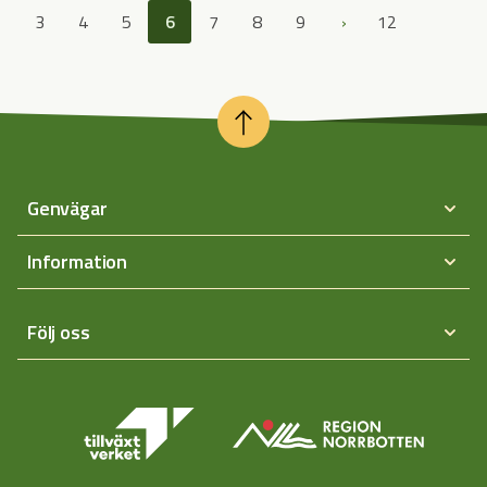
3
4
5
6
7
8
9
›
12
Genvägar
Information
Följ oss