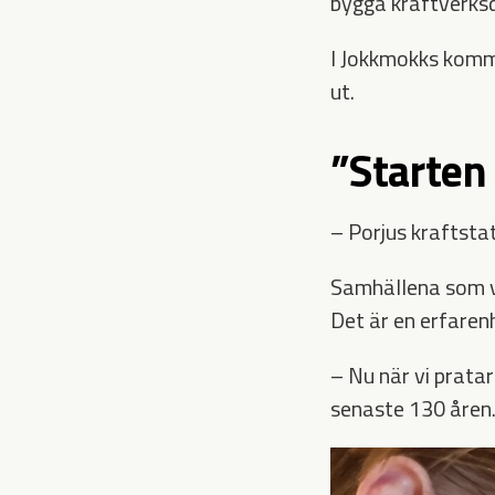
bygga kraftverk
I Jokkmokks kommu
ut.
”Starten
– Porjus kraftsta
Samhällena som vä
Det är en erfaren
– Nu när vi prata
senaste 130 åren. 