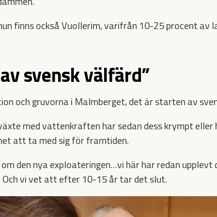
sdammen.
n finns också Vuollerim, varifrån 10-25 procent av la
 av svensk välfärd”
tion och gruvorna i Malmberget, det är starten av sve
xte med vattenkraften har sedan dess krympt eller h
het att ta med sig för framtiden.
r om den nya exploateringen…vi här har redan upplevt 
Och vi vet att efter 10-15 år tar det slut.