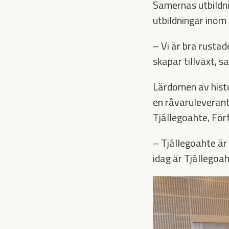
Samernas utbildn
utbildningar inom
– Vi är bra rustad
skapar tillväxt, 
Lärdomen av histo
en råvaruleverant
Tjállegoahte, För
– Tjállegoahte är 
idag är Tjállegoa