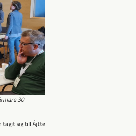
ärmare 30
git sig till Ájtte