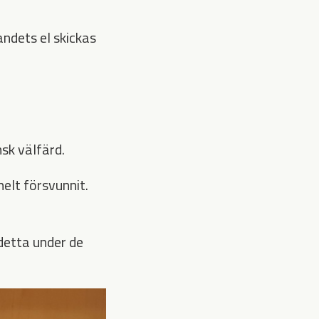
ndets el skickas
nsk välfärd.
elt försvunnit.
detta under de