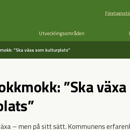
Företagsst
Utvecklingsområden
kmokk: ”Ska växa som kulturplats”
Jokkmokk: ”Ska växa
plats”
växa – men på sitt sätt. Kommunens erfaren