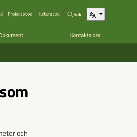
öd
Projektstöd
Kulturstöd
Sök
Dokument
Kontakta oss
 som
heter och