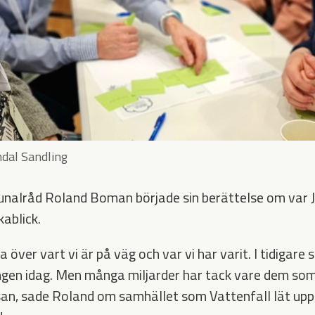
mdal Sandling
alråd Roland Boman började sin berättelse om var 
kablick.
 över vart vi är på väg och var vi har varit. I tidigare
ngen idag. Men många miljarder har tack vare dem so
ssan, sade Roland om samhället som Vattenfall lät upp