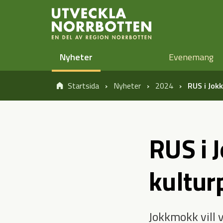
Öppna sidans huvudnavigering
Hoppa till sidans innehåll
Nyheter
Evenemang
Startsida
Nyheter
2024
RUS i Jok
RUS i 
kultur
Jokkmokk vill 