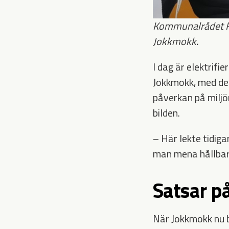
Kommunalrådet Rol
Jokkmokk.
I dag är elektrifi
Jokkmokk, med de 
påverkan på miljön
bilden.
– Här lekte tidig
man mena hållbar
Satsar p
När Jokkmokk nu b