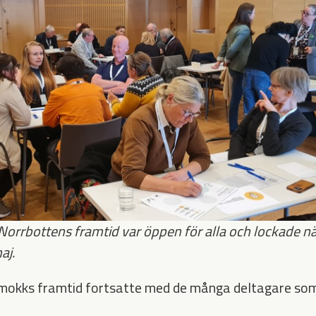
rrbottens framtid var öppen för alla och lockade n
aj.
okks framtid fortsatte med de många deltagare som ta