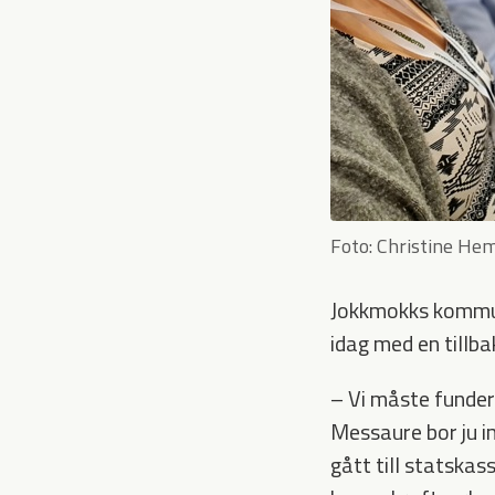
Foto: Christine He
Jokkmokks kommun
idag med en tillba
– Vi måste fundera
Messaure bor ju i
gått till statska