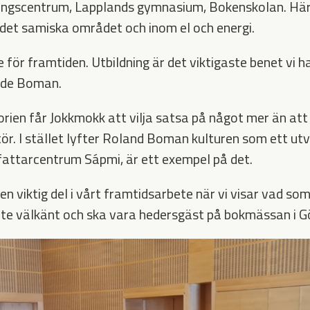
ingscentrum, Lapplands gymnasium, Bokenskolan. Här
 det samiska området och inom el och energi.
e för framtiden. Utbildning är det viktigaste benet vi h
sade Boman.
rien får Jokkmokk att vilja satsa på något mer än att
ör. I stället lyfter Roland Boman kulturen som ett ut
fattarcentrum Sápmi, är ett exempel på det.
en viktig del i vårt framtidsarbete när vi visar vad so
hte välkänt och ska vara hedersgäst på bokmässan i G