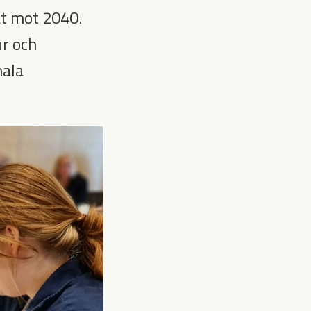
åt mot 2040.
ur och
nala