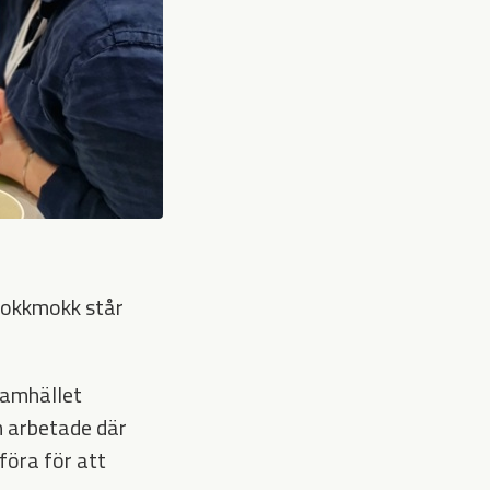
Jokkmokk står
 samhället
m arbetade där
föra för att