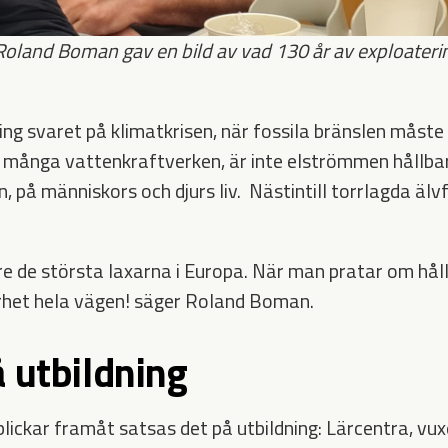
and Boman gav en bild av vad 130 år av exploatering
ering svaret på klimatkrisen, när fossila bränslen måste
många vattenkraftverken, är inte elströmmen hållbar
, på människors och djurs liv. Nästintill torrlagda älvf
are de största laxarna i Europa. När man pratar om hå
het hela vägen! säger Roland Boman.
å utbildning
lickar framåt satsas det på utbildning: Lärcentra, vux